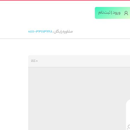
ورود | ثبت‌‌نام
مشاوره رایگان:
087-33173228
0 کالا