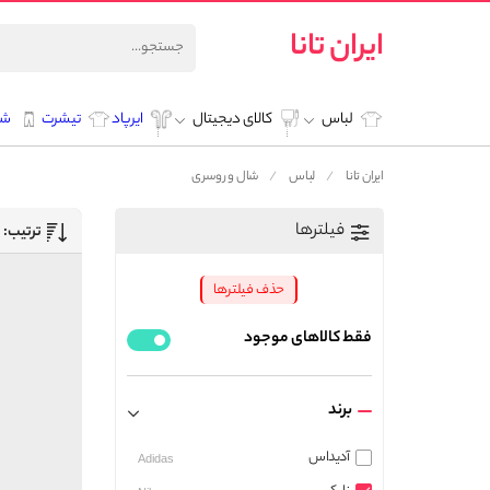
ایران تانا
لباس
کالای دیجیتال
ایرپاد
تیشرت
شل
ایران تانا
لباس
شال و روسری
فیلترها
ترتیب:
حذف فیلترها
فقط کالاهای موجود
برند
آدیداس
Adidas