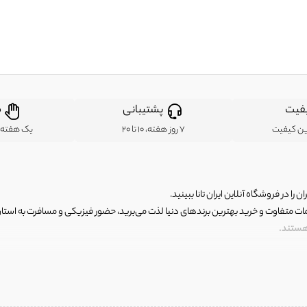
فیت
پشتیبانی
ض
ین کیفیت
7 روز هفته، 10 تا 20
یک هفته ب
ن را در فروشگاه آنلاین ایران تانا ببینید.
مات متفاوت و خرید بهترین برندهای دنیا لذت می‌برید، حضور فیزیکی و مسافرت به استان ها
 هستند.
رای اصلی و با کیفیت اما با قیمت عالی و مقرون به صرفه روبرو هستید! فروشگاه ما مجموعه‌ا
 فوق العاده و با قیمت عالی داشت. ماموریت ما این است که بهترین اجناس تاناکورای ایران