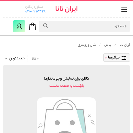
ایران تانا
مشاوره رایگان:
087-33173228
ایران تانا
لباس
شال و روسری
فیلترها
جدیدترین
0 کالا
کالای برای نمایش وجود ندارد!
بازگشت به صفحه نخست