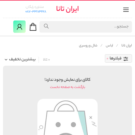
ایران تانا
مشاوره رایگان:
087-33173228
ایران تانا
لباس
شال و روسری
فیلترها
بیشترین تخفیف
0 کالا
کالای برای نمایش وجود ندارد!
بازگشت به صفحه نخست