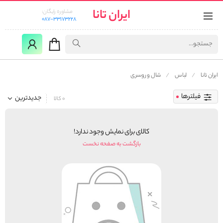
ایران تانا
مشاوره رایگان:
087-33173228
ایران تانا
لباس
شال و روسری
فیلترها
جدیدترین
0 کالا
کالای برای نمایش وجود ندارد!
بازگشت به صفحه نخست