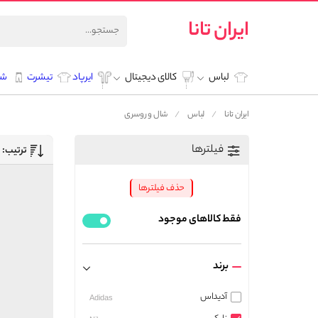
ایران تانا
لباس
کالای دیجیتال
ایرپاد
تیشرت
شل
ایران تانا
لباس
شال و روسری
فیلترها
ترتیب:
حذف فیلترها
فقط کالاهای موجود
برند
آدیداس
Adidas