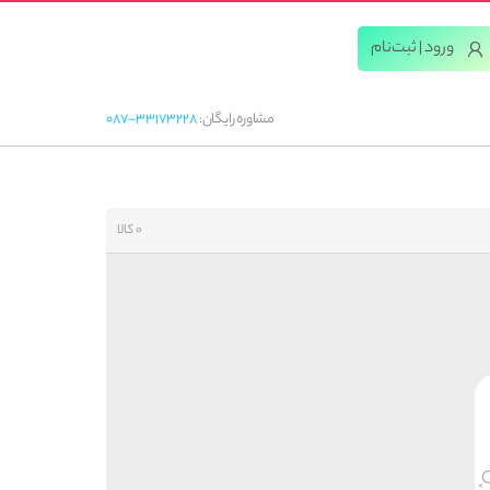
ورود | ثبت‌‌نام
مشاوره رایگان:
087-33173228
0 کالا