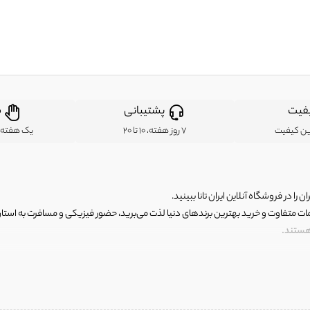
فیت
پشتیبانی
ض
ین کیفیت
7 روز هفته، 10 تا 20
یک هفته ب
ن را در فروشگاه آنلاین ایران تانا ببینید.
مات متفاوت و خرید بهترین برندهای دنیا لذت می‌برید، حضور فیزیکی و مسافرت به استان ها
 هستند.
رای اصلی و با کیفیت اما با قیمت عالی و مقرون به صرفه روبرو هستید! فروشگاه ما مجموعه‌ا
 فوق العاده و با قیمت عالی داشت. ماموریت ما این است که بهترین اجناس تاناکورای ایران