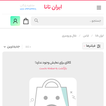
ایران تانا
مشاوره رایگان:
087-33173228
ایران تانا
لباس
شال و روسری
فیلترها
جدیدترین
0 کالا
کالای برای نمایش وجود ندارد!
بازگشت به صفحه نخست