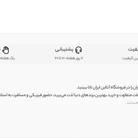
فیت
پشتیبانی
ض
ین کیفیت
7 روز هفته، 10 تا 20
یک هفته ب
ن را در فروشگاه آنلاین ایران تانا ببینید.
مات متفاوت و خرید بهترین برندهای دنیا لذت می‌برید، حضور فیزیکی و مسافرت به استان ها
 هستند.
رای اصلی و با کیفیت اما با قیمت عالی و مقرون به صرفه روبرو هستید! فروشگاه ما مجموعه‌ا
 فوق العاده و با قیمت عالی داشت. ماموریت ما این است که بهترین اجناس تاناکورای ایران