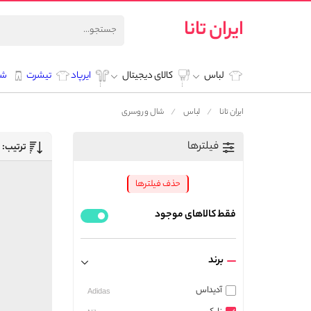
ایران تانا
لباس
کالای دیجیتال
ایرپاد
تیشرت
شل
ایران تانا
لباس
شال و روسری
فیلترها
ترتیب:
حذف فیلترها
فقط کالاهای موجود
برند
آدیداس
Adidas