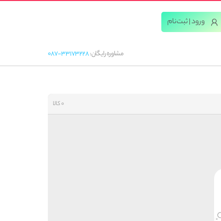
ورود | ثبت‌‌نام
مشاوره رایگان:
087-33173228
0 کالا