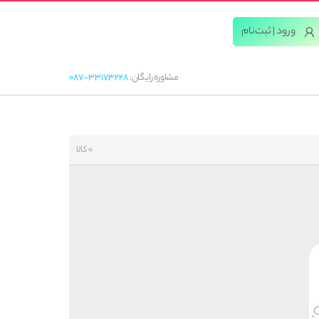
ورود | ثبت‌‌نام
مشاوره رایگان:
087-33173228
0 کالا