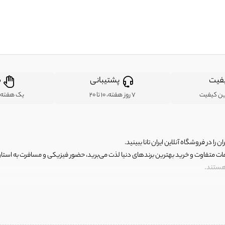
فیت
پشتیبانی
ض
ین کیفیت
7 روز هفته، 10 تا 20
یک هفته ب
ن را در فروشگاه آنلاین ایران تانا ببینید.
مات متفاوت و خرید بهترین برندهای دنیا لذت می‌برید، حضور فیزیکی و مسافرت به استان ها
 هستند.
رای اصلی و با کیفیت اما با قیمت عالی و مقرون به صرفه روبرو هستید! فروشگاه ما مجموعه‌ا
 فوق العاده و با قیمت عالی داشت. ماموریت ما این است که بهترین اجناس تاناکورای ایران