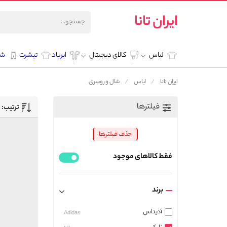
ایران تانا
لباس
کالای دیجیتال
ایرپاد
تیشرت
شل
ایران تانا
لباس
شال و روسری
فیلترها
ترتیب:
حذف فیلترها
فقط کالاهای موجود
برند
آدیداس
Adidas