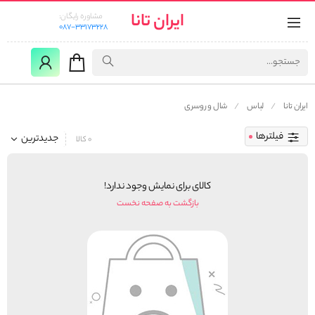
ایران تانا
مشاوره رایگان:
087-33173228
ایران تانا
لباس
شال و روسری
فیلترها
جدیدترین
0 کالا
کالای برای نمایش وجود ندارد!
بازگشت به صفحه نخست