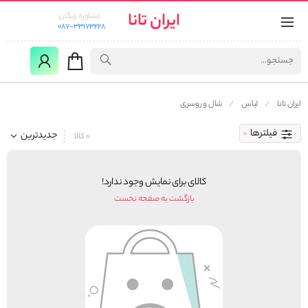
ایران تانا
مشاوره رایگان:
087-33173228
ایران تانا
لباس
شال و روسری
فیلترها
جدیدترین
0 کالا
کالای برای نمایش وجود ندارد!
بازگشت به صفحه نخست