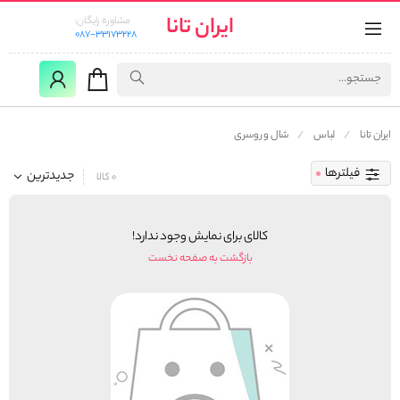
ایران تانا
مشاوره رایگان:
087-33173228
ایران تانا
لباس
شال و روسری
فیلترها
جدیدترین
0 کالا
کالای برای نمایش وجود ندارد!
بازگشت به صفحه نخست