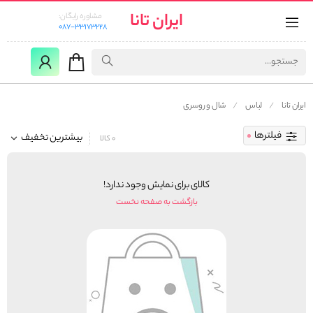
ایران تانا
مشاوره رایگان:
087-33173228
ایران تانا
لباس
شال و روسری
فیلترها
بیشترین تخفیف
0 کالا
کالای برای نمایش وجود ندارد!
بازگشت به صفحه نخست