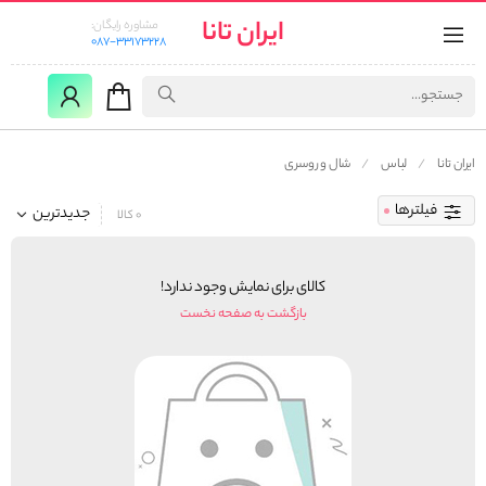
ایران تانا
مشاوره رایگان:
087-33173228
ایران تانا
لباس
شال و روسری
فیلترها
جدیدترین
0 کالا
کالای برای نمایش وجود ندارد!
بازگشت به صفحه نخست