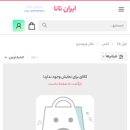
ایران تانا
مشاوره رایگان:
087-33173228
ایران تانا
لباس
شال و روسری
فیلترها
جدیدترین
0 کالا
کالای برای نمایش وجود ندارد!
بازگشت به صفحه نخست