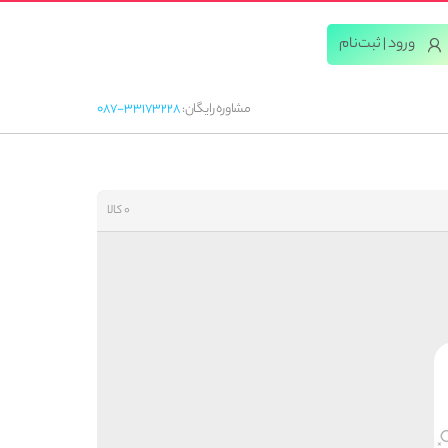
ورود | ثبت‌‌نام
مشاوره رایگان:
087-33173228
0 کالا