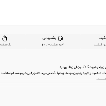
فیت
پشتیبانی
ض
ین کیفیت
7 روز هفته، 10 تا 20
یک هفته ب
ن را در فروشگاه آنلاین ایران تانا ببینید.
مات متفاوت و خرید بهترین برندهای دنیا لذت می‌برید، حضور فیزیکی و مسافرت به استان ها
 هستند.
رای اصلی و با کیفیت اما با قیمت عالی و مقرون به صرفه روبرو هستید! فروشگاه ما مجموعه‌ا
 فوق العاده و با قیمت عالی داشت. ماموریت ما این است که بهترین اجناس تاناکورای ایران