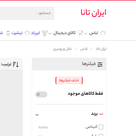
ایران تانا
لباس
کالای دیجیتال
ایرپاد
تیشرت
شل
ایران تانا
لباس
شال و روسری
فیلترها
ترتیب:
حذف فیلترها
فقط کالاهای موجود
برند
آدیداس
Adidas