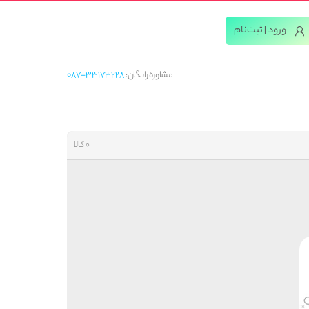
ورود | ثبت‌‌نام
مشاوره رایگان:
087-33173228
0 کالا