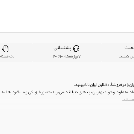
فیت
پشتیبانی
ض
ین کیفیت
7 روز هفته، 10 تا 20
یک هفته ب
ن را در فروشگاه آنلاین ایران تانا ببینید.
مات متفاوت و خرید بهترین برندهای دنیا لذت می‌برید، حضور فیزیکی و مسافرت به استان ها
 هستند.
رای اصلی و با کیفیت اما با قیمت عالی و مقرون به صرفه روبرو هستید! فروشگاه ما مجموعه‌ا
 فوق العاده و با قیمت عالی داشت. ماموریت ما این است که بهترین اجناس تاناکورای ایران