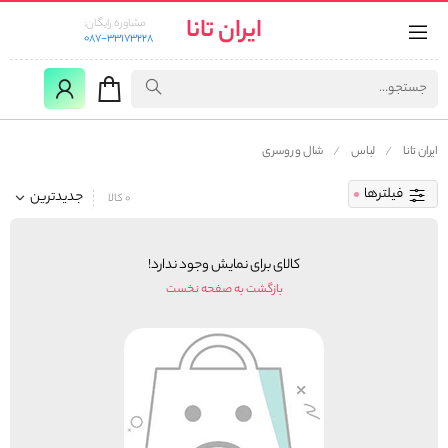
ایران تانا
مشاوره رایگان:
087-33173228
ایران تانا
لباس
شال و روسری
فیلترها
جدیدترین
0 کالا
کالای برای نمایش وجود ندارد!
بازگشت به صفحه نخست