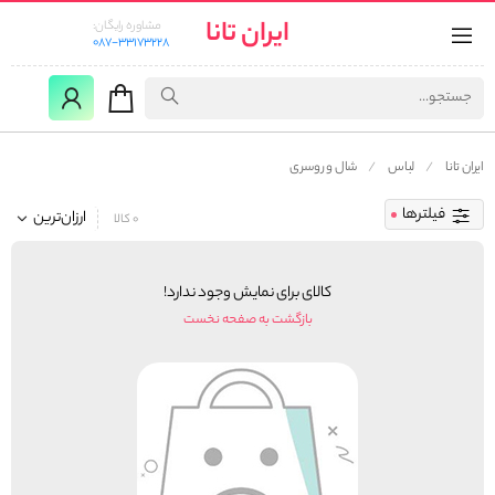
ایران تانا
مشاوره رایگان:
087-33173228
ایران تانا
لباس
شال و روسری
فیلترها
ارزان‌ترین
0 کالا
کالای برای نمایش وجود ندارد!
بازگشت به صفحه نخست