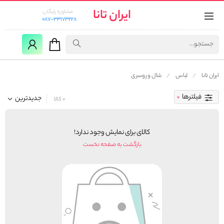
ایران تانا
مشاوره رایگان:
087-33173228
ایران تانا
لباس
شال و روسری
فیلترها
جدیدترین
0 کالا
کالای برای نمایش وجود ندارد!
بازگشت به صفحه نخست