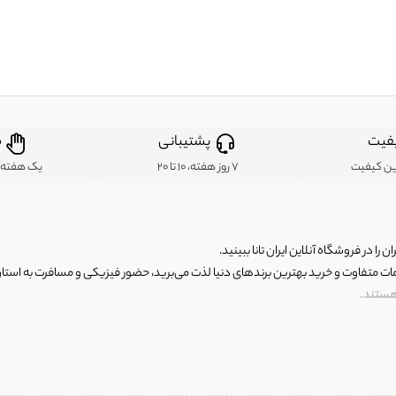
فیت
پشتیبانی
ض
ین کیفیت
7 روز هفته، 10 تا 20
یک هفته ب
ن را در فروشگاه آنلاین ایران تانا ببینید.
مات متفاوت و خرید بهترین برندهای دنیا لذت می‌برید، حضور فیزیکی و مسافرت به استان ها
 هستند.
رای اصلی و با کیفیت اما با قیمت عالی و مقرون به صرفه روبرو هستید! فروشگاه ما مجموعه‌ا
 فوق العاده و با قیمت عالی داشت. ماموریت ما این است که بهترین اجناس تاناکورای ایران