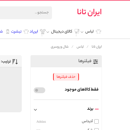
ایران تانا
لباس
کالای دیجیتال
ایرپاد
تیشرت
شل
ایران تانا
لباس
شال و روسری
فیلترها
ترتیب:
حذف فیلترها
فقط کالاهای موجود
برند
آدیداس
Adidas