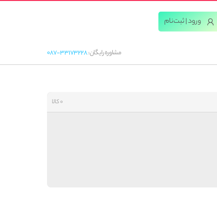
ورود | ثبت‌‌نام
مشاوره رایگان:
087-33173228
0 کالا