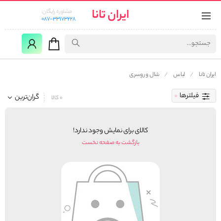
ایران تانا
مشاوره رایگان:
087-33173228
ایران تانا
لباس
شال و روسری
فیلترها
گران‌ترین
0 کالا
کالای برای نمایش وجود ندارد!
بازگشت به صفحه نخست