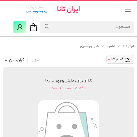
ایران تانا
مشاوره رایگان:
087-33173228
ایران تانا
لباس
شال و روسری
فیلترها
گران‌ترین
0 کالا
کالای برای نمایش وجود ندارد!
بازگشت به صفحه نخست