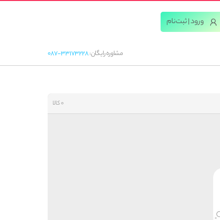
ورود | ثبت‌‌نام
مشاوره رایگان:
087-33173228
0 کالا