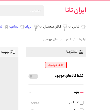
ایران تانا
لباس
کالای دیجیتال
ایرپاد
تیشرت
شل
ایران تانا
لباس
شال و روسری
فیلترها
ترتیب:
حذف فیلترها
فقط کالاهای موجود
برند
آدیداس
Adidas