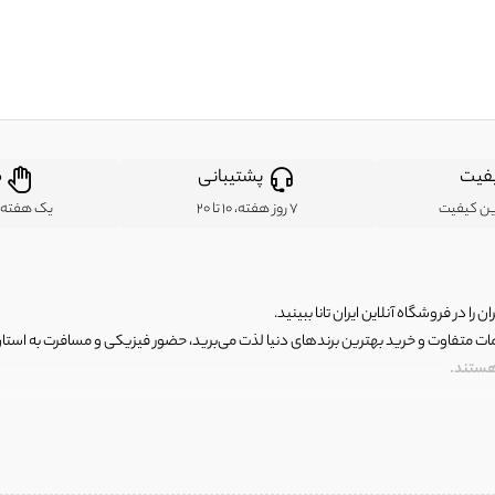
فیت
پشتیبانی
ض
ین کیفیت
7 روز هفته، 10 تا 20
یک هفته ب
ن را در فروشگاه آنلاین ایران تانا ببینید.
مات متفاوت و خرید بهترین برندهای دنیا لذت می‌برید، حضور فیزیکی و مسافرت به استان ها
 هستند.
رای اصلی و با کیفیت اما با قیمت عالی و مقرون به صرفه روبرو هستید! فروشگاه ما مجموعه‌ا
 فوق العاده و با قیمت عالی داشت. ماموریت ما این است که بهترین اجناس تاناکورای ایران