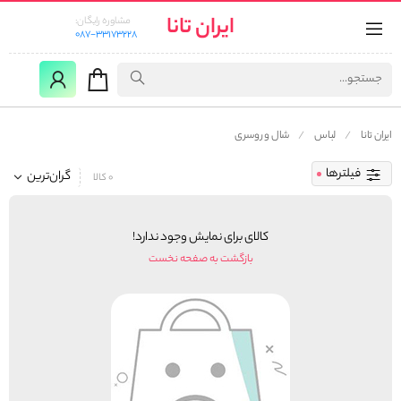
ایران تانا
مشاوره رایگان:
087-33173228
ایران تانا
لباس
شال و روسری
فیلترها
گران‌ترین
0 کالا
کالای برای نمایش وجود ندارد!
بازگشت به صفحه نخست