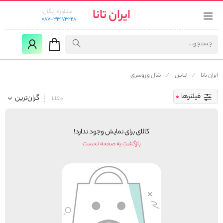
ایران تانا
مشاوره رایگان:
087-33173228
ایران تانا
لباس
شال و روسری
فیلترها
گران‌ترین
0 کالا
کالای برای نمایش وجود ندارد!
بازگشت به صفحه نخست