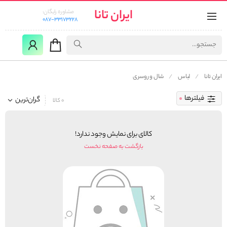
ایران تانا
مشاوره رایگان:
087-33173228
ایران تانا
لباس
شال و روسری
فیلترها
گران‌ترین
0 کالا
کالای برای نمایش وجود ندارد!
بازگشت به صفحه نخست