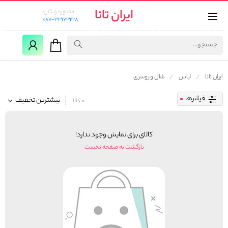
ایران تانا
مشاوره رایگان:
087-33173228
ایران تانا
لباس
شال و روسری
فیلترها
بیشترین تخفیف
0 کالا
کالای برای نمایش وجود ندارد!
بازگشت به صفحه نخست