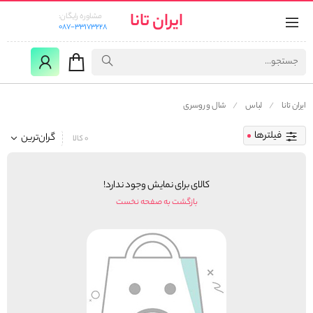
ایران تانا
مشاوره رایگان:
087-33173228
ایران تانا
لباس
شال و روسری
فیلترها
گران‌ترین
0 کالا
کالای برای نمایش وجود ندارد!
بازگشت به صفحه نخست