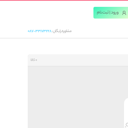
ورود | ثبت‌‌نام
مشاوره رایگان:
087-33173228
0 کالا