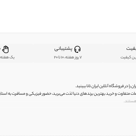
فیت
پشتیبانی
ض
ین کیفیت
7 روز هفته، 10 تا 20
یک هفته ب
ن را در فروشگاه آنلاین ایران تانا ببینید.
مات متفاوت و خرید بهترین برندهای دنیا لذت می‌برید، حضور فیزیکی و مسافرت به استان ها
 هستند.
رای اصلی و با کیفیت اما با قیمت عالی و مقرون به صرفه روبرو هستید! فروشگاه ما مجموعه‌ا
 فوق العاده و با قیمت عالی داشت. ماموریت ما این است که بهترین اجناس تاناکورای ایران