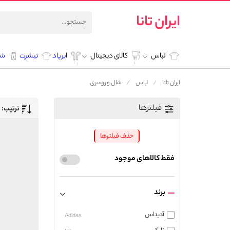
ایران تانا
لباس
کالای دیجیتال
ایرپاد
تیشرت
شل
ایران تانا
لباس
شال و روسری
فیلترها
ترتیب:
حذف فیلترها
فقط کالاهای موجود
برند
آدیداس
Adidas