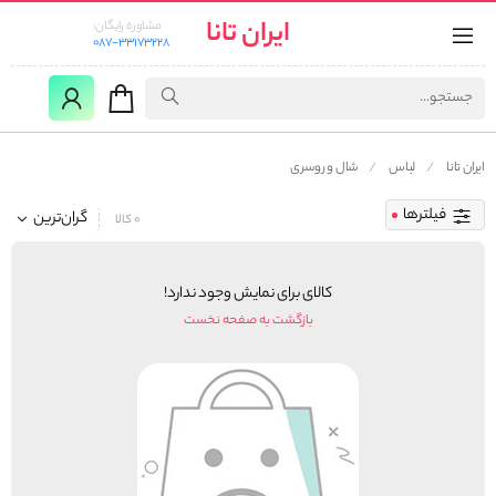
ایران تانا
مشاوره رایگان:
087-33173228
ایران تانا
لباس
شال و روسری
فیلترها
گران‌ترین
0 کالا
کالای برای نمایش وجود ندارد!
بازگشت به صفحه نخست