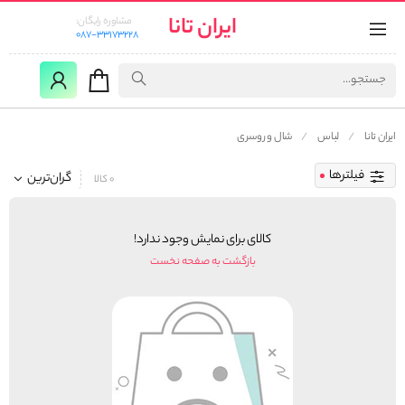
ایران تانا
مشاوره رایگان:
087-33173228
ایران تانا
لباس
شال و روسری
فیلترها
گران‌ترین
0 کالا
کالای برای نمایش وجود ندارد!
بازگشت به صفحه نخست