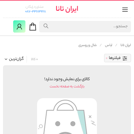
ایران تانا
مشاوره رایگان:
087-33173228
ایران تانا
لباس
شال و روسری
فیلترها
گران‌ترین
0 کالا
کالای برای نمایش وجود ندارد!
بازگشت به صفحه نخست