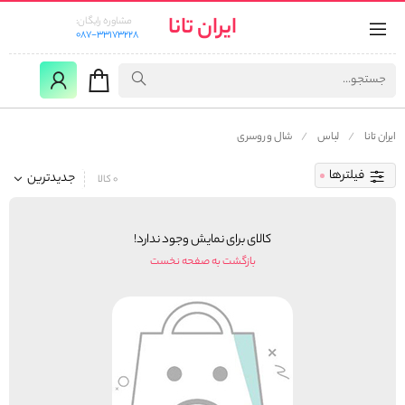
ایران تانا
مشاوره رایگان:
087-33173228
ایران تانا
لباس
شال و روسری
فیلترها
جدیدترین
0 کالا
کالای برای نمایش وجود ندارد!
بازگشت به صفحه نخست