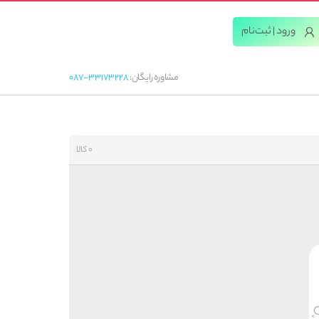
ورود | ثبت‌‌نام
مشاوره رایگان:
087-33173228
0 کالا