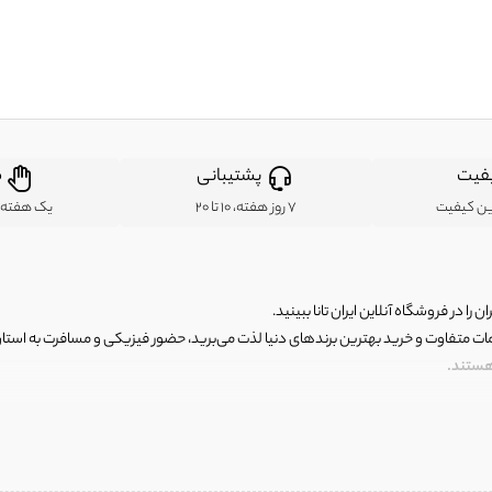
فیت
پشتیبانی
ض
ین کیفیت
7 روز هفته، 10 تا 20
یک هفته ب
ن را در فروشگاه آنلاین ایران تانا ببینید.
مات متفاوت و خرید بهترین برندهای دنیا لذت می‌برید، حضور فیزیکی و مسافرت به استان ها
 هستند.
رای اصلی و با کیفیت اما با قیمت عالی و مقرون به صرفه روبرو هستید! فروشگاه ما مجموعه‌ا
 فوق العاده و با قیمت عالی داشت. ماموریت ما این است که بهترین اجناس تاناکورای ایران