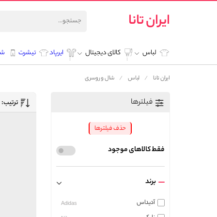
ایران تانا
لباس
کالای دیجیتال
ایرپاد
تیشرت
شل
ایران تانا
لباس
شال و روسری
فیلترها
ترتیب:
حذف فیلترها
فقط کالاهای موجود
برند
آدیداس
Adidas