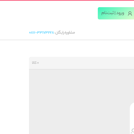
ورود | ثبت‌‌نام
مشاوره رایگان:
087-33173228
0 کالا