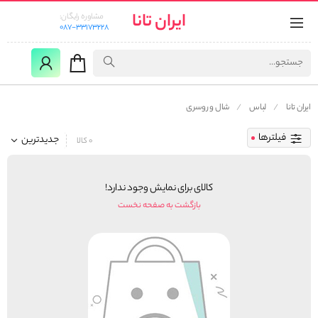
ایران تانا
مشاوره رایگان:
087-33173228
ایران تانا
لباس
شال و روسری
فیلترها
جدیدترین
0 کالا
کالای برای نمایش وجود ندارد!
بازگشت به صفحه نخست