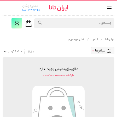
ایران تانا
مشاوره رایگان:
087-33173228
ایران تانا
لباس
شال و روسری
فیلترها
جدیدترین
0 کالا
کالای برای نمایش وجود ندارد!
بازگشت به صفحه نخست