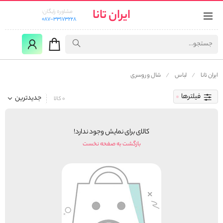
ایران تانا
مشاوره رایگان:
087-33173228
ایران تانا
لباس
شال و روسری
فیلترها
جدیدترین
0 کالا
کالای برای نمایش وجود ندارد!
بازگشت به صفحه نخست