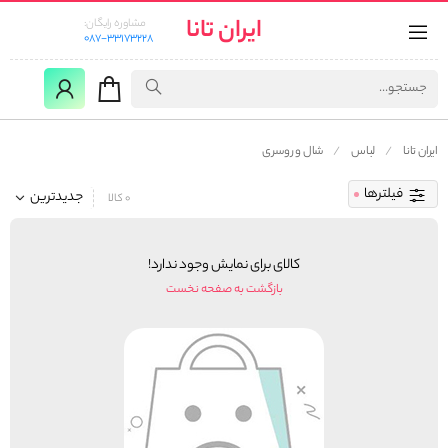
ایران تانا
مشاوره رایگان:
087-33173228
ایران تانا
لباس
شال و روسری
فیلترها
جدیدترین
0 کالا
کالای برای نمایش وجود ندارد!
بازگشت به صفحه نخست