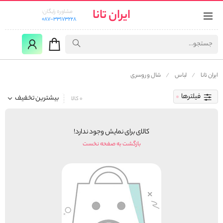
ایران تانا
مشاوره رایگان:
087-33173228
ایران تانا
لباس
شال و روسری
فیلترها
بیشترین تخفیف
0 کالا
کالای برای نمایش وجود ندارد!
بازگشت به صفحه نخست