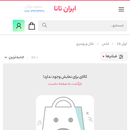
ایران تانا
مشاوره رایگان:
087-33173228
ایران تانا
لباس
شال و روسری
فیلترها
جدیدترین
0 کالا
کالای برای نمایش وجود ندارد!
بازگشت به صفحه نخست