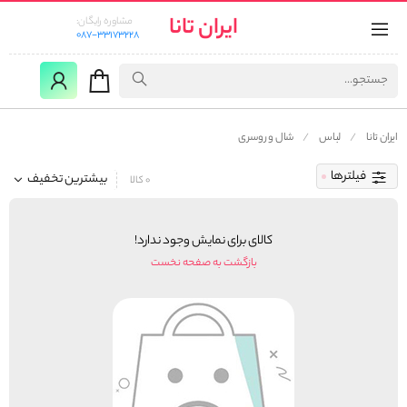
ایران تانا
مشاوره رایگان:
087-33173228
ایران تانا
لباس
شال و روسری
فیلترها
بیشترین تخفیف
0 کالا
کالای برای نمایش وجود ندارد!
بازگشت به صفحه نخست