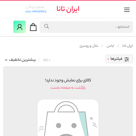
ایران تانا
مشاوره رایگان:
087-33173228
ایران تانا
لباس
شال و روسری
فیلترها
بیشترین تخفیف
0 کالا
کالای برای نمایش وجود ندارد!
بازگشت به صفحه نخست