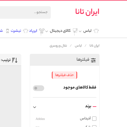
ایران تانا
لباس
کالای دیجیتال
ایرپاد
تیشرت
شل
ایران تانا
لباس
شال و روسری
فیلترها
ترتیب:
حذف فیلترها
فقط کالاهای موجود
برند
آدیداس
Adidas