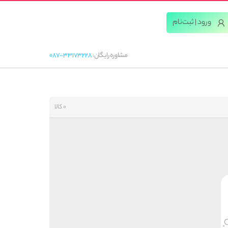
ورود | ثبت‌‌نام
مشاوره رایگان:
087-33173228
0 کالا