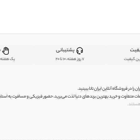
فیت
پشتیبانی
ض
ین کیفیت
7 روز هفته، 10 تا 20
یک هفته ب
ن را در فروشگاه آنلاین ایران تانا ببینید.
مات متفاوت و خرید بهترین برندهای دنیا لذت می‌برید، حضور فیزیکی و مسافرت به استان ها
 هستند.
رای اصلی و با کیفیت اما با قیمت عالی و مقرون به صرفه روبرو هستید! فروشگاه ما مجموعه‌ا
 فوق العاده و با قیمت عالی داشت. ماموریت ما این است که بهترین اجناس تاناکورای ایران