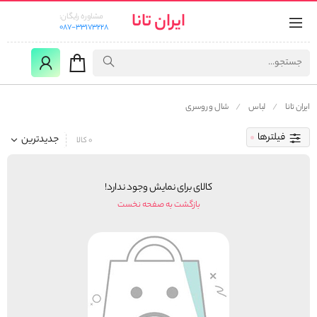
ایران تانا
مشاوره رایگان:
087-33173228
ایران تانا
لباس
شال و روسری
فیلترها
جدیدترین
0 کالا
کالای برای نمایش وجود ندارد!
بازگشت به صفحه نخست