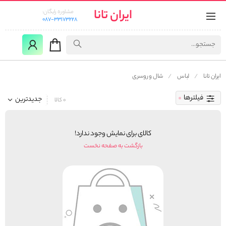
ایران تانا
مشاوره رایگان:
087-33173228
ایران تانا
لباس
شال و روسری
فیلترها
جدیدترین
0 کالا
کالای برای نمایش وجود ندارد!
بازگشت به صفحه نخست