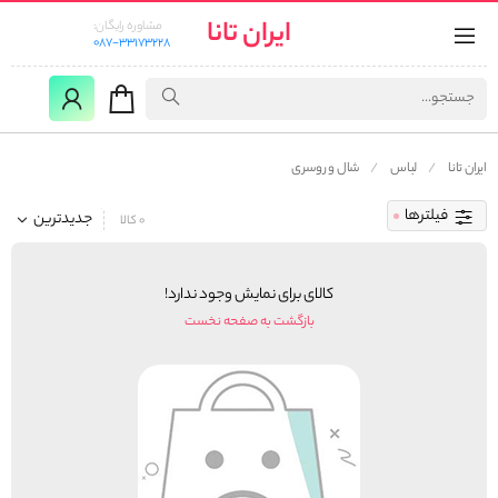
ایران تانا
مشاوره رایگان:
087-33173228
ایران تانا
لباس
شال و روسری
فیلترها
جدیدترین
0 کالا
کالای برای نمایش وجود ندارد!
بازگشت به صفحه نخست