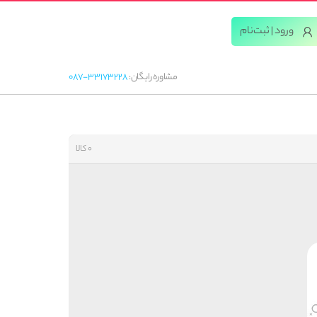
ورود | ثبت‌‌نام
مشاوره رایگان:
087-33173228
0 کالا