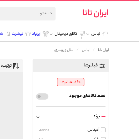
ایران تانا
لباس
کالای دیجیتال
ایرپاد
تیشرت
شل
ایران تانا
لباس
شال و روسری
فیلترها
ترتیب:
حذف فیلترها
فقط کالاهای موجود
برند
آدیداس
Adidas