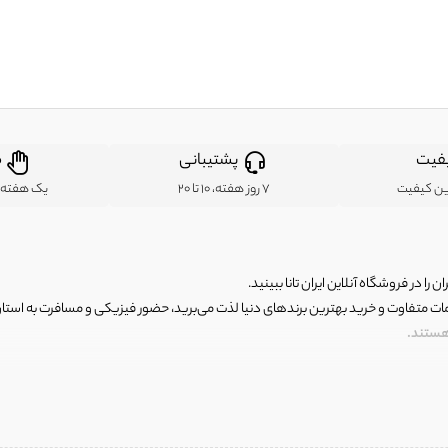
فیت
پشتیبانی
ض
ین کیفیت
7 روز هفته، 10 تا 20
یک هفته ب
ن را در فروشگاه آنلاین ایران تانا ببینید.
مات متفاوت و خرید بهترین برندهای دنیا لذت می‌برید، حضور فیزیکی و مسافرت به استان ها
 هستند.
رای اصلی و با کیفیت اما با قیمت عالی و مقرون به صرفه روبرو هستید! فروشگاه ما مجموعه‌ا
 فوق العاده و با قیمت عالی داشت. ماموریت ما این است که بهترین اجناس تاناکورای ایران