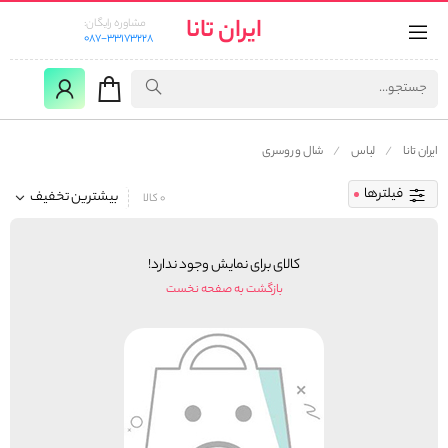
ایران تانا
مشاوره رایگان:
087-33173228
ایران تانا
لباس
شال و روسری
فیلترها
بیشترین تخفیف
0 کالا
کالای برای نمایش وجود ندارد!
بازگشت به صفحه نخست