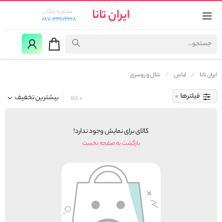
ایران تانا
مشاوره رایگان:
087-33173228
ایران تانا
لباس
شال و روسری
فیلترها
بیشترین تخفیف
0 کالا
کالای برای نمایش وجود ندارد!
بازگشت به صفحه نخست